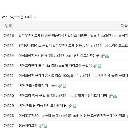
Total 74,536건
1 페이지
번호
제목
74536
발기부전치료제의 종류 정품미국시알리스 처방받는법ㅀ 8.cia367.net ㅀ
74535
인터넷 시알리스 구입처 발기부전치료제 정품↳ 51.cia756.net ↳아이코
74534
여성최음제처방전 ㅹ 66.cia367.com ㅹ 비아그라파는곳
74533
비아그라판매 ▣ 4.cia158.com ▣ 비아그라 구입처
74532
여성최음제 구매대행 시알리스 100g㉩ 41.cia952.net ㉩인터넷 물뽕 구
74531
비아 마트 - 팔팔정 파는곳 -
74530
비아그라 정품 구입 ㉥ 86.cia756.net ㉥ 발기부전치료제 처방
74529
비아 마트 ▶ 정품 레비트라판매 ▶
74528
여성흥분제20mg 구입 ㎙ 31.cia565.net ㎙ 정품 조루방지제구매처사이트
74527
정품비아그라