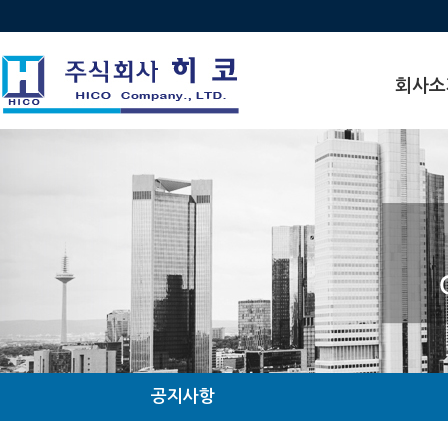
회사소
인사말
비전
연혁
수상 · 인
찾아오시
조직도
관계사현
공지사항