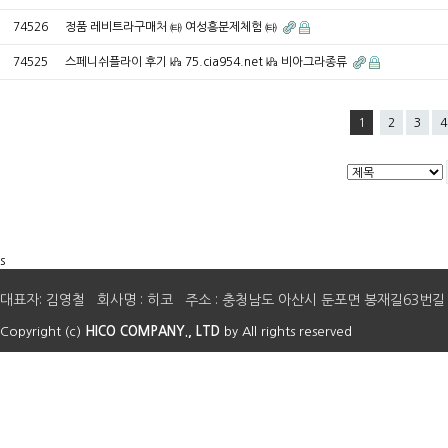
74526
정품 레비트라구매처 ㈙ 여성흥분제체험 ㈙
74525
스페니쉬플라이 후기 ㎪ 75.cia954.net ㎪ 비아그라종류
1
2
3
4
s
대표자: 김영철 회사명 : 히코 주소 : 충청남도 아산시 둔포면 봉재길63번길 41 E-mail 
Copyright (c)
HICO COMPANY., LTD
by All rights reserved