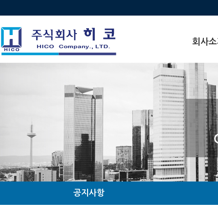
회사소
인사말
비전
연혁
수상 · 인
찾아오시
조직도
관계사현
공지사항