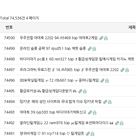
Total 74,536건
4 페이지
번호
제목
74500
우주전함 야마토 2202 94.rtt469.top 야마토2게임
74499
온라인 슬롯 공략 97.rpu851.top 잭팟 슬롯
74498
바다이야기 pc용♗ 68.ren327.top ♗황금성게임장 릴예시게임 카지노 잭팟
74497
프라그마틱 무료스핀 ∬ 16.rhf865.top ∬ 우주전함 야마토 2202
74496
88오락실릴게임 ┲ 72.rtb667.top ┲ 꽁머니릴게임
74495
황금포커성 ㎪ 황금성게임다운받기 ㎪
74494
밍키넷: 해외 성인 사이트와 국내 법적 이슈 밍키넷 막힘
74493
야마토 39.ryp383.top 바다이야기먹튀신고
74492
알라딘릴게임♤ 22.ram978.top ㎲릴게임 오션파라다이스 ㎉
74491
양귀비게임 ♡ 91.rcy714.top ♡ 릴게임뜻