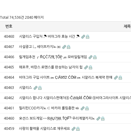
Total 74,536건
2840 페이지
번호
제목
40468
시알리스 구입처 ☂ 비아그라 효능 시간 ☂
40467
사설광고 ↳ 세이프카지노 ㈍
40466
릴게임추천 ┎ R̋C͈C̓7́2͝9̡.TͅO͒P͓ ㎲ 모바일릴게임
40465
해포쿠, 바캉스 로맨스를 완성하는 남자의 힘
40464
비아그라 구입 사이트 ㏘ C̩IA᷉9͘5᷁2͗.C̔O᷃M̍ ㏘ 시알리스 복제약 판매
40463
시알리스
40462
시알리스 팝니다 시알리스판매처ⓢ C͒IA̗9᷿4̀8̀.C͆O͛M̀ ⓢ비아그라사이트 시알
40461
필리핀COD카지노 ⊂ 바카라 롤링총판 ㎧
40460
오션스 보드게임 ↔ R̤A̲U̟7̼9̤8̜.T̓O̼P͞ º 우리계열카지노
40459
사랑의 활력을 시알리스로 채우세요