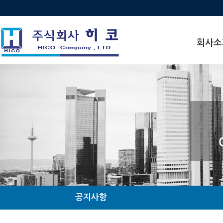
회사소
인사말
비전
연혁
수상 · 인
찾아오시
조직도
관계사현
공지사항