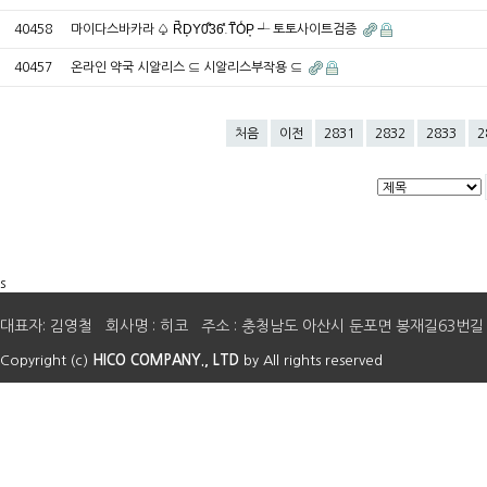
40458
마이다스바카라 ♤ R̚ḐY͘0͋3͘6̽.T͆O̒P̦ ┵ 토토사이트검증
40457
온라인 약국 시알리스 ⊆ 시알리스부작용 ⊆
처음
이전
2831
2832
2833
2
s
대표자: 김영철 회사명 : 히코 주소 : 충청남도 아산시 둔포면 봉재길63번길 41 E-mail 
Copyright (c)
HICO COMPANY., LTD
by All rights reserved