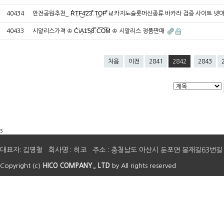
40434
안전공원추천_ R̎T͎F͜4̕2᷄3⃰.T͢O̼P⃰ ㎘카지노슬롯머신종류 바카라 검증 사이트 
40433
시알리스가격 ♔ C̒iA͔1᷀5͎8̿.C͞O͡M̎ ♔ 시알리스 정품판매
처음
이전
2841
2842
2843
s
대표자: 김영철 회사명 : 히코 주소 : 충청남도 아산시 둔포면 봉재길63번길 41 E-mail 
Copyright (c)
HICO COMPANY., LTD
by All rights reserved