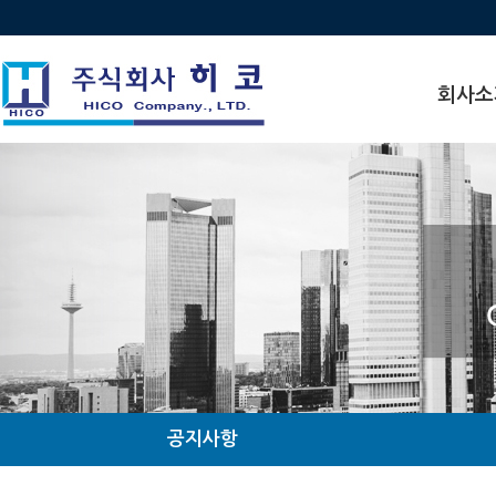
회사소
인사말
비전
연혁
수상 · 인
찾아오시
조직도
관계사현
공지사항