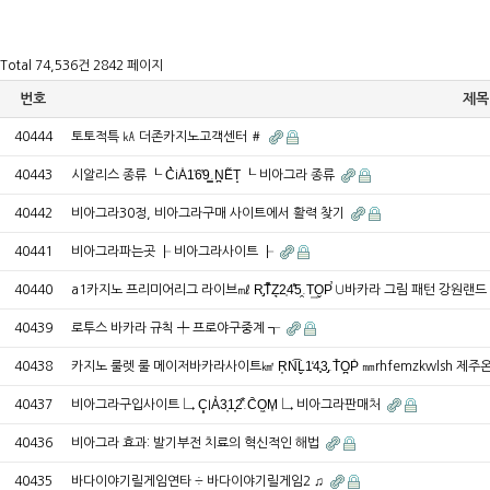
Total 74,536건
2842 페이지
번호
제목
40444
토토적특 ㎄ 더존카지노고객센터 ＃
40443
시알리스 종류 ┖ C͛iA͑1̍6̓9͇.N̪E᷉T̝ ┖ 비아그라 종류
40442
비아그라30정, 비아그라구매 사이트에서 활력 찾기
40441
비아그라파는곳 ┠ 비아그라사이트 ┠
40440
a1카지노 프리미어리그 라이브㎖ R̡T͊Z͉2̹4̽5̯.T͢O̬P̕ ∪바카라 그림 패턴 강원랜
40439
로투스 바카라 규칙 ╇ 프로야구중계 ┱
40438
카지노 룰렛 룰 메이저바카라사이트㎢ R͙N͡L̬1̒4̥3̡.T̉O̪P͗ ㎜rhfemzkwlsh
40437
비아그라구입사이트 ↳ C͓IA̓3̦1̞2⃰.C᷆O͖M̩ ↳ 비아그라판매처
40436
비아그라 효과: 발기부전 치료의 혁신적인 해법
40435
바다이야기릴게임연타 ÷ 바다이야기릴게임2 ♫