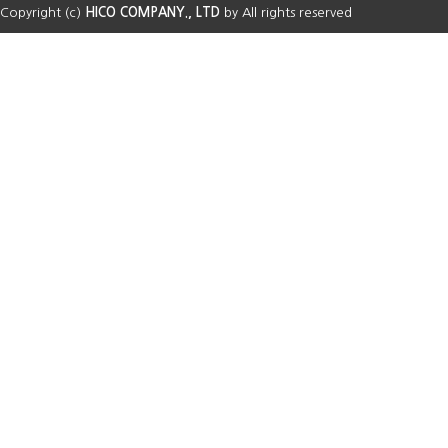
Copyright (c)
HICO COMPANY., LTD
by All rights reserved