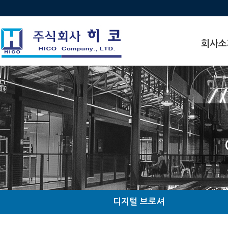
회사소
인사말
비전
연혁
수상 · 인
찾아오시
조직도
관계사현
디지털 브로셔