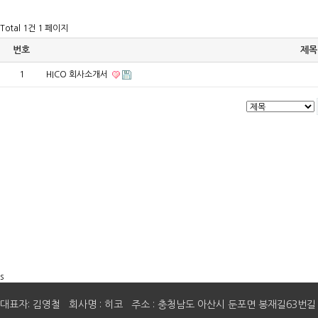
Total 1건
1 페이지
번호
제목
1
HICO 회사소개서
s
대표자: 김영철 회사명 : 히코 주소 : 충청남도 아산시 둔포면 봉재길63번길 41 E-mail 