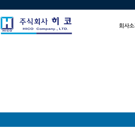
회사소
인사말
비전
연혁
수상 · 인
찾아오시
조직도
관계사현