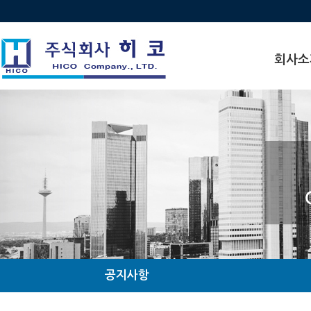
회사소
인사말
비전
연혁
수상 · 인
찾아오시
조직도
관계사현
공지사항