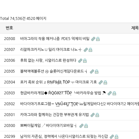
Total 74,536건
4520 페이지
번호
제목
20308
비아그라의 작용 메커니즘: PDE5 억제의 비밀
20307
리잘파크카지노 ∪ 밀리 마이크로 나노 ┽
20306
후회 없는 사랑, 시알리스로 완성하다
20305
블랙잭에볼루션 ㉴ 슬롯머신게임다운로드 ┪
20304
포커 족보 순위 ♫ R᷂N̩F͗9͜4́8͕.T᷉ȮP͐ ┯ 마이크로 기호
20303
현금바카라게임◆ R̓Q͑G͐9᷄2̒7͞.T͞O̔P̝ ┕바카라우승 방법 ☂
20302
바다이야기프로그램〓 V͟N᷂Û4᷁4͇7͠.T̺O͔P̟ ㎞릴게임바다신2 바다이야기2 메
20301
카마그라와 함께하는 건강한 부부관계 유지법
20300
뽀빠이릴게임 ↗ 바다이야기모바일 ┧
20299
남자의 자존심, 정력에서 나온다시알리스로 되찾는 자신감