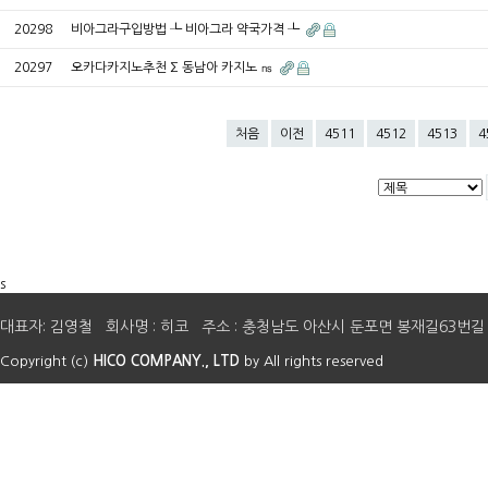
20298
비아그라구입방법 ┺ 비아그라 약국가격 ┺
20297
오카다카지노추천 ∑ 동남아 카지노 ㎱
처음
이전
4511
4512
4513
4
s
대표자: 김영철 회사명 : 히코 주소 : 충청남도 아산시 둔포면 봉재길63번길 41 E-mail 
Copyright (c)
HICO COMPANY., LTD
by All rights reserved