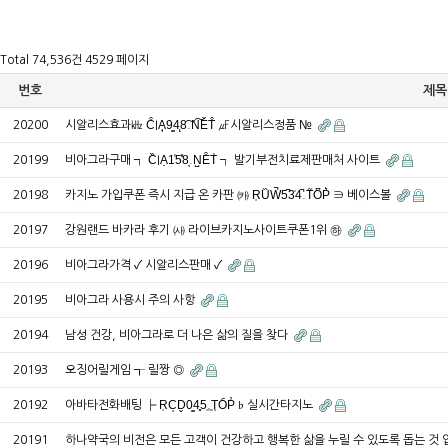
Total 74,536건
4529 페이지
번호
제목
20200
시알리스효과㎑ C͒IA̘9̳4̨8͠.N͠ĚT͒ ㎌시알리스정품 №
20199
비아그라구매 ┑ C̏IẠ1̾5̽8̖.N̺E͒T͐ ┑ 발기부전치료제판매처 사이트
20198
카지노 가입쿠폰 즉시 지급 온 카판 ㈘ R̹U᷈W̚5̚3͗4̚.T᷉O͆P͛ ∋ 베이스볼
20197
강원랜드 바카라 후기 ㈔ 라이브카지노사이트쿠폰1위 ㉻
20196
비아그라가격 ✓ 시알리스판매 ✓
20195
비아그라 사용시 주의 사항
20194
남성 건강, 비아그라로 더 나은 삶의 질을 찾다
20193
오징어릴게임 ┱ 릴짱 ◎
20192
아바타전화배팅 ┝ R̹C͔D̬0̳4̻5͢.T̩O᷇P̓ ♭ 실시간타지노
20191
하나약국의 비전은 모든 고객이 건강하고 행복한 삶을 누릴 수 있도록 돕는 것