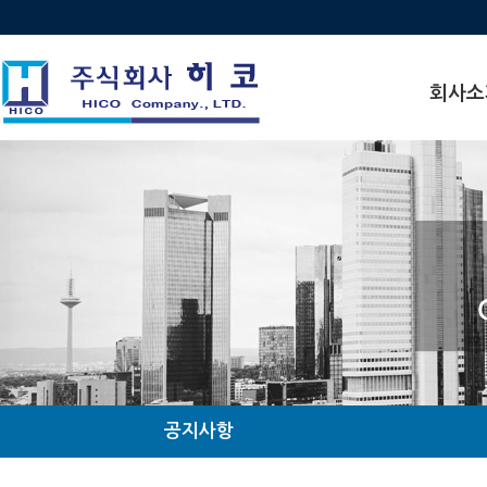
회사소
인사말
비전
연혁
수상 · 인
찾아오시
조직도
관계사현
공지사항