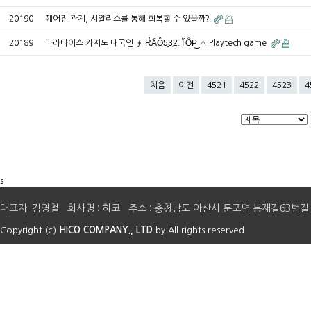
20190
깨어진 관계, 시알리스를 통해 회복할 수 있을까?
20189
파라다이스 카지노 내국인 ∮ R̕A᷁Ȏ5͈3̟2̤.T᷃O̐P͜ ∧ Playtech game
처음
이전
4521
4522
4523
4
s
대표자: 김영철 회사명 : 히코 주소 : 충청남도 아산시 둔포면 봉재길63번길 41 E-mail 
Copyright (c)
HICO COMPANY., LTD
by All rights reserved